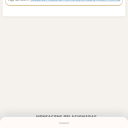
MENSAGENS RELACIONADAS
FRASES DE PÊSAMES
FRASES PARA QUEM PERDEU