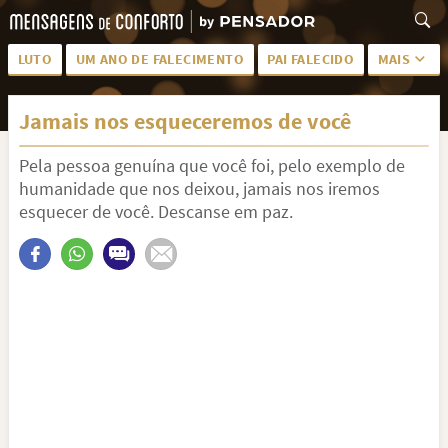
LUTO
UM ANO DE FALECIMENTO
PAI FALECIDO
MAIS
LUTO PARA AMIGA
PALAVRAS
Jamais nos esqueceremos de você
SAUDADES DA MÃE
PÊSAMES
Pela pessoa genuína que você foi, pelo exemplo de
PÊSAMES PARA AMIGA
DESCANSE EM PAZ
humanidade que nos deixou, jamais nos iremos
MEUS SENTIMENTOS
PÊSAMES PARA AMIGO
esquecer de você. Descanse em paz.
FRASES DE LUTO PARA AMIGO
FIM DE NAMORO
TODAS AS CATEGORIAS