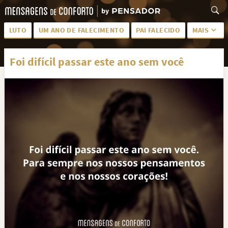
LUTO
UM ANO DE FALECIMENTO
PAI FALECIDO
MAIS
LUTO PARA AMIGA
PALAVRAS
Foi difícil passar este ano sem você
SAUDADES DA MÃE
PÊSAMES
PÊSAMES PARA AMIGA
DESCANSE EM PAZ
MEUS SENTIMENTOS
PÊSAMES PARA AMIGO
FRASES DE LUTO PARA AMIGO
FIM DE NAMORO
TODAS AS CATEGORIAS