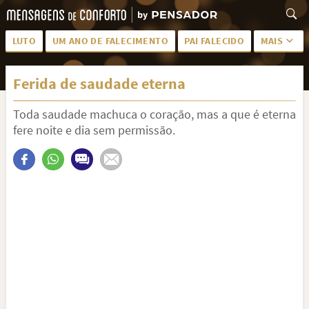
LUTO
UM ANO DE FALECIMENTO
PAI FALECIDO
MAIS
LUTO PARA AMIGA
PALAVRAS
Ferida de saudade eterna
SAUDADES DA MÃE
PÊSAMES
Toda saudade machuca o coração, mas a que é eterna
PÊSAMES PARA AMIGA
DESCANSE EM PAZ
fere noite e dia sem permissão.
MEUS SENTIMENTOS
PÊSAMES PARA AMIGO
FRASES DE LUTO PARA AMIGO
FIM DE NAMORO
TODAS AS CATEGORIAS