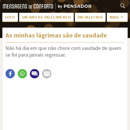
LUTO
UM ANO DE FALECIMENTO
PAI FALECIDO
MAIS
LUTO PARA AMIGA
PALAVRAS
As minhas lágrimas são de saudade
SAUDADES DA MÃE
PÊSAMES
Não há dia em que não chore com saudade de quem
PÊSAMES PARA AMIGA
DESCANSE EM PAZ
se foi para jamais regressar.
MEUS SENTIMENTOS
PÊSAMES PARA AMIGO
FRASES DE LUTO PARA AMIGO
FIM DE NAMORO
TODAS AS CATEGORIAS