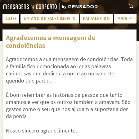
LUTO
UM ANO DE FALECIMENTO
PAI FALECIDO
MAIS
LUTO PARA AMIGA
PALAVRAS
Agradecemos a mensagem de
SAUDADES DA MÃE
PÊSAMES
condolências
PÊSAMES PARA AMIGA
DESCANSE EM PAZ
Agradecemos a sua mensagem de condolências. Toda
MEUS SENTIMENTOS
PÊSAMES PARA AMIGO
a família ficou emocionada ao ler as palavras
carinhosas que dedicou a nós e ao nosso ente
FRASES DE LUTO PARA AMIGO
FIM DE NAMORO
querido que partiu.
TODAS AS CATEGORIAS
É bom relembrar as histórias da pessoa que tanto
amamos e ver que os outros também a amavam. São
gestos como o seu que nos ajudam a suportar a dor
da perda.
Nosso sincero agradecimento.