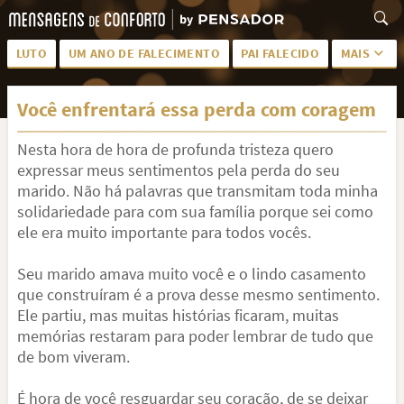
LUTO
UM ANO DE FALECIMENTO
PAI FALECIDO
MAIS
LUTO PARA AMIGA
PALAVRAS
Você enfrentará essa perda com coragem
SAUDADES DA MÃE
PÊSAMES
Nesta hora de hora de profunda tristeza quero
PÊSAMES PARA AMIGA
DESCANSE EM PAZ
expressar meus sentimentos pela perda do seu
MEUS SENTIMENTOS
PÊSAMES PARA AMIGO
marido. Não há palavras que transmitam toda minha
solidariedade para com sua família porque sei como
FRASES DE LUTO PARA AMIGO
FIM DE NAMORO
ele era muito importante para todos vocês.
TODAS AS CATEGORIAS
Seu marido amava muito você e o lindo casamento
que construíram é a prova desse mesmo sentimento.
Ele partiu, mas muitas histórias ficaram, muitas
memórias restaram para poder lembrar de tudo que
de bom viveram.
É hora de você resguardar seu coração, de se deixar