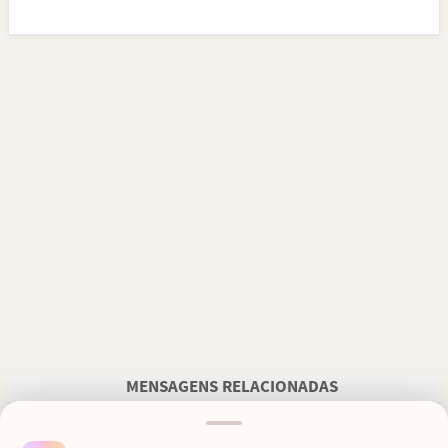
MENSAGENS RELACIONADAS
PARA UMA PESSOA ESPECIAL
HOMENAGEM PARA UMA IRMÃ
QUE FALECEU
FALECIDA