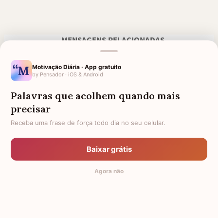
MENSAGENS RELACIONADAS
FRASES DE GRATIDÃO LINDAS
PARA QUEM PERDEU UM BEBÊ
PARA VOCÊ DEMONSTRAR SEU
Motivação Diária · App gratuito
AGRADECIMENTO
by Pensador · iOS & Android
FÉ E ESPERANÇA
FRASES BÍBLICAS
Palavras que acolhem quando mais
precisar
FRASES EVANGÉLICAS PARA
FRASES DE FORÇA PARA
FORTALECER O SEU CORAÇÃO
SUPERAR PROBLEMAS
Receba uma frase de força todo dia no seu celular.
E A SUA FÉ
MENSAGENS DE INCENTIVO
PARA QUEM PERDEU O PAI
PARA MOTIVAR VOCÊ A
Baixar grátis
CONTINUAR
Agora não
AMIGA QUE PERDEU O PAI
AMIGA QUE PERDEU A MÃE