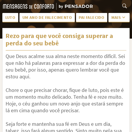
LUTO
UM ANO DE FALECIMENTO
PAI FALECIDO
MAIS
LUTO PARA AMIGA
PALAVRAS
Rezo para que você consiga superar a
SAUDADES DA MÃE
PÊSAMES
perda do seu bebê
PÊSAMES PARA AMIGA
DESCANSE EM PAZ
Que Deus acalme sua alma neste momento difícil. Sei
MEUS SENTIMENTOS
PÊSAMES PARA AMIGO
que não há palavras para expressar a dor da perda do
seu bebê, por isso, apenas quero lembrar você que
FRASES DE LUTO PARA AMIGO
FIM DE NAMORO
estou aqui.
TODAS AS CATEGORIAS
Chore o que precisar chorar, fique de luto, pois este é
um momento muito delicado. Tenha fé e reze muito.
Hoje, o céu ganhou um novo anjo que estará sempre
lá em cima quando você precisar.
Seja forte e mantenha sua fé em Deus e um dia,
talvez, isso fará algum sentido. Sinto muito pela sua