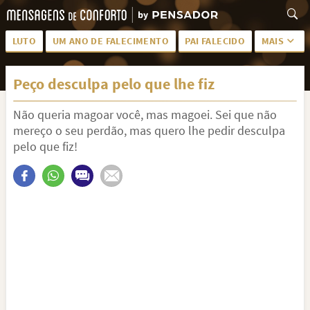
LUTO
UM ANO DE FALECIMENTO
PAI FALECIDO
MAIS
LUTO PARA AMIGA
PALAVRAS
Peço desculpa pelo que lhe fiz
SAUDADES DA MÃE
PÊSAMES
Não queria magoar você, mas magoei. Sei que não
PÊSAMES PARA AMIGA
DESCANSE EM PAZ
mereço o seu perdão, mas quero lhe pedir desculpa
MEUS SENTIMENTOS
PÊSAMES PARA AMIGO
pelo que fiz!
FRASES DE LUTO PARA AMIGO
FIM DE NAMORO
TODAS AS CATEGORIAS