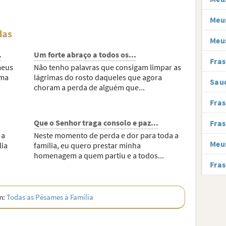
Meu
das
Meu
.
Um forte abraço a todos os...
Fras
meus
Não tenho palavras que consigam limpar as
uma
lágrimas do rosto daqueles que agora
Sau
choram a perda de alguém que...
Fras
Que o Senhor traga consolo e paz...
Fras
 a
Neste momento de perda e dor para toda a
Meu
lia
família, eu quero prestar minha
homenagem a quem partiu e a todos...
Fras
m:
Todas as Pêsames à Família