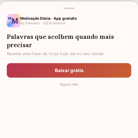
Motivação Diária · App gratuito
by Pensador · iOS & Android
Palavras que acolhem quando mais
precisar
MENSAGENS RELACIONADAS
Receba uma frase de força todo dia no seu celular.
PARA QUEM PERDEU UM BEBÊ
A DOR DA PERDA
Baixar grátis
A DOR DE PERDER UM IRMÃO
FRASES DE LUTO
Agora não
FRASES BÍBLICAS
FRASES DE TRISTEZA E DOR
© 2014-2026 Mensagens de Conforto,
by Pensador