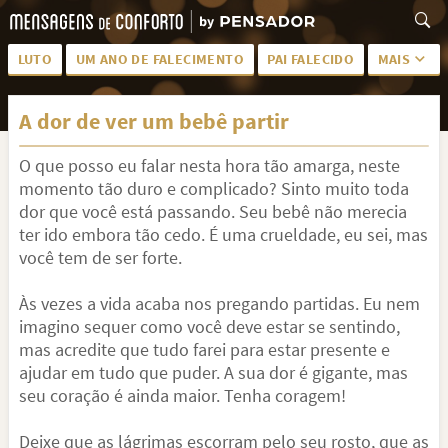
LUTO
UM ANO DE FALECIMENTO
PAI FALECIDO
MAIS
LUTO PARA AMIGA
PALAVRAS
A dor de ver um bebê partir
SAUDADES DA MÃE
PÊSAMES
O que posso eu falar nesta hora tão amarga, neste
PÊSAMES PARA AMIGA
DESCANSE EM PAZ
momento tão duro e complicado? Sinto muito toda
MEUS SENTIMENTOS
PÊSAMES PARA AMIGO
dor que você está passando. Seu bebê não merecia
ter ido embora tão cedo. É uma crueldade, eu sei, mas
FRASES DE LUTO PARA AMIGO
FIM DE NAMORO
você tem de ser forte.
TODAS AS CATEGORIAS
Às vezes a vida acaba nos pregando partidas. Eu nem
imagino sequer como você deve estar se sentindo,
mas acredite que tudo farei para estar presente e
ajudar em tudo que puder. A sua dor é gigante, mas
seu coração é ainda maior. Tenha coragem!
Deixe que as lágrimas escorram pelo seu rosto, que as