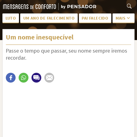
LUTO
UM ANO DE FALECIMENTO
PAI FALECIDO
MAIS
LUTO PARA AMIGA
PALAVRAS
Um nome inesquecível
SAUDADES DA MÃE
PÊSAMES
Passe o tempo que passar, seu nome sempre iremos
PÊSAMES PARA AMIGA
DESCANSE EM PAZ
recordar.
MEUS SENTIMENTOS
PÊSAMES PARA AMIGO
FRASES DE LUTO PARA AMIGO
FIM DE NAMORO
TODAS AS CATEGORIAS