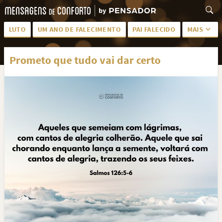
LUTO
UM ANO DE FALECIMENTO
PAI FALECIDO
MAIS
LUTO PARA AMIGA
PALAVRAS
Prometo que tudo vai dar certo
SAUDADES DA MÃE
PÊSAMES
PÊSAMES PARA AMIGA
DESCANSE EM PAZ
MEUS SENTIMENTOS
PÊSAMES PARA AMIGO
FRASES DE LUTO PARA AMIGO
FIM DE NAMORO
TODAS AS CATEGORIAS