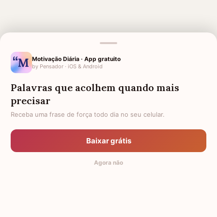
Motivação Diária · App gratuito
by Pensador · iOS & Android
MENSAGENS RELACIONADAS
Palavras que acolhem quando mais
precisar
CONFORTO PARA MÃE QUE
MÃE FALECIDA
PERDEU SUA FILHA
Receba uma frase de força todo dia no seu celular.
FRASES DE FÉ PARA
FRASES EVANGÉLICAS PARA
FORTALECER SUA CAMINHADA
FORTALECER O SEU CORAÇÃO
PELA VIDA
E A SUA FÉ
Baixar grátis
FRASES DE ESTOU MUITO
FRASES DE SUPERAÇÃO
Agora não
TRISTE