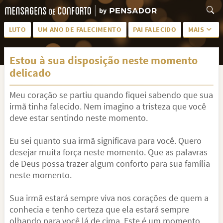
LUTO
UM ANO DE FALECIMENTO
PAI FALECIDO
MAIS
LUTO PARA AMIGA
PALAVRAS
Estou à sua disposição neste momento
SAUDADES DA MÃE
PÊSAMES
delicado
PÊSAMES PARA AMIGA
DESCANSE EM PAZ
Meu coração se partiu quando fiquei sabendo que sua
MEUS SENTIMENTOS
PÊSAMES PARA AMIGO
irmã tinha falecido. Nem imagino a tristeza que você
deve estar sentindo neste momento.
FRASES DE LUTO PARA AMIGO
FIM DE NAMORO
Eu sei quanto sua irmã significava para você. Quero
TODAS AS CATEGORIAS
desejar muita força neste momento. Que as palavras
de Deus possa trazer algum conforto para sua família
neste momento.
Sua irmã estará sempre viva nos corações de quem a
conhecia e tenho certeza que ela estará sempre
olhando para você lá de cima. Este é um momento