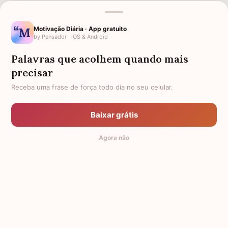
Motivação Diária · App gratuito
by Pensador · iOS & Android
Palavras que acolhem quando mais
precisar
MENSAGENS RELACIONADAS
Receba uma frase de força todo dia no seu celular.
LUTO PARA PRIMA
DESCANSE EM PAZ PRIMA
SAUDADES PARA PRIMA
1 ANO DE FALECIMENTO DA
Baixar grátis
FALECIDA
PRIMA
Agora não
FRASES DE LUTO PARA PRIMA
© 2014-2026 Mensagens de Conforto,
by Pensador