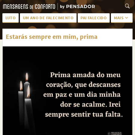
LUTO
UM ANO DE FALECIMENTO
PAI FALECIDO
MAIS
LUTO PARA AMIGA
PALAVRAS
Estarás sempre em mim, prima
SAUDADES DA MÃE
PÊSAMES
PÊSAMES PARA AMIGA
DESCANSE EM PAZ
MEUS SENTIMENTOS
PÊSAMES PARA AMIGO
FRASES DE LUTO PARA AMIGO
FIM DE NAMORO
TODAS AS CATEGORIAS