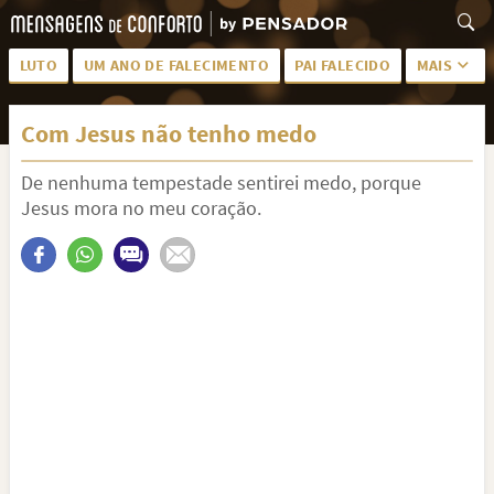
LUTO
UM ANO DE FALECIMENTO
PAI FALECIDO
MAIS
LUTO PARA AMIGA
PALAVRAS
Com Jesus não tenho medo
SAUDADES DA MÃE
PÊSAMES
De nenhuma tempestade sentirei medo, porque
PÊSAMES PARA AMIGA
DESCANSE EM PAZ
Jesus mora no meu coração.
MEUS SENTIMENTOS
PÊSAMES PARA AMIGO
FRASES DE LUTO PARA AMIGO
FIM DE NAMORO
TODAS AS CATEGORIAS