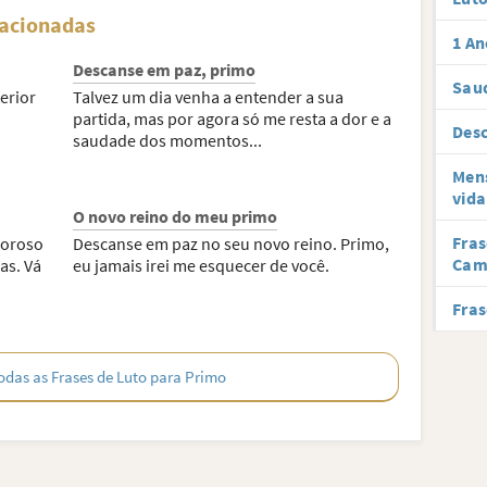
lacionadas
1 An
Descanse em paz, primo
Sau
erior
Talvez um dia venha a entender a sua
partida, mas por agora só me resta a dor e a
Des
saudade dos momentos...
Mens
vida
O novo reino do meu primo
Fras
loroso
Descanse em paz no seu novo reino. Primo,
Cam
as. Vá
eu jamais irei me esquecer de você.
Fras
odas as Frases de Luto para Primo