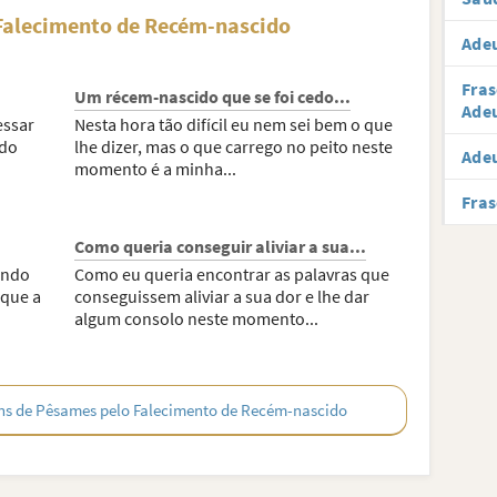
Falecimento de Recém-nascido
Ade
Fras
Um récem-nascido que se foi cedo...
Ade
essar
Nesta hora tão difícil eu nem sei bem o que
ndo
lhe dizer, mas o que carrego no peito neste
Ade
momento é a minha...
Fras
Como queria conseguir aliviar a sua...
ando
Como eu queria encontrar as palavras que
 que a
conseguissem aliviar a sua dor e lhe dar
algum consolo neste momento...
ns de Pêsames pelo Falecimento de Recém-nascido