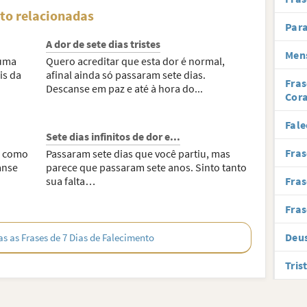
nto relacionadas
Para
A dor de sete dias tristes
Mens
 uma
Quero acreditar que esta dor é normal,
is da
afinal ainda só passaram sete dias.
Fras
Descanse em paz e até à hora do...
Cor
Fal
Sete dias infinitos de dor e...
Fras
, como
Passaram sete dias que você partiu, mas
anse
parece que passaram sete anos. Sinto tanto
sua falta…
Fras
Fras
Deus
s as Frases de 7 Dias de Falecimento
Tris