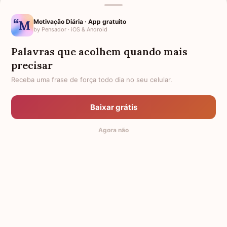
PARA ALGUÉM NO HOSPITAL
MENSAGENS PARA QUEM ESTÁ
TRISTE
Motivação Diária · App gratuito
by Pensador · iOS & Android
FRASES DE CONFORTO PARA
FALECIMENTO
CONSOLAR O CORAÇÃO DE
Palavras que acolhem quando mais
QUEM ESTÁ EM SOFRIMENTO
precisar
FRASES DE FORÇA PARA QUEM
FRASES DE ESTOU MUITO
Receba uma frase de força todo dia no seu celular.
ESTÁ DOENTE
TRISTE
FRASES DE GRATIDÃO LINDAS
DEUS ESTÁ CONTIGO
PARA VOCÊ DEMONSTRAR SEU
Baixar grátis
AGRADECIMENTO
Agora não
MENSAGENS DE INCENTIVO PARA MOTIVAR VOCÊ A CONTINUAR
© 2014-2026 Mensagens de Conforto,
by Pensador