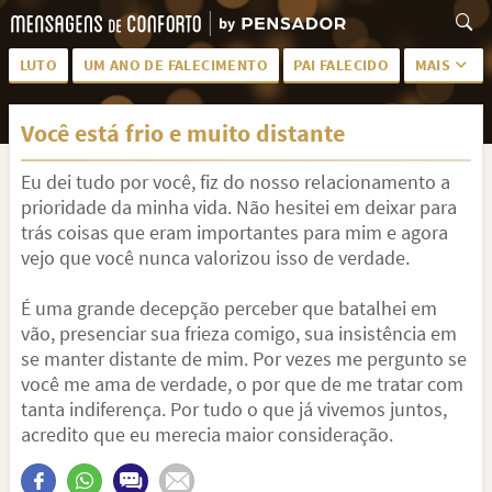
LUTO
UM ANO DE FALECIMENTO
PAI FALECIDO
MAIS
LUTO PARA AMIGA
PALAVRAS
Você está frio e muito distante
SAUDADES DA MÃE
PÊSAMES
Eu dei tudo por você, fiz do nosso relacionamento a
PÊSAMES PARA AMIGA
DESCANSE EM PAZ
prioridade da minha vida. Não hesitei em deixar para
MEUS SENTIMENTOS
PÊSAMES PARA AMIGO
trás coisas que eram importantes para mim e agora
vejo que você nunca valorizou isso de verdade.
FRASES DE LUTO PARA AMIGO
FIM DE NAMORO
É uma grande decepção perceber que batalhei em
TODAS AS CATEGORIAS
vão, presenciar sua frieza comigo, sua insistência em
se manter distante de mim. Por vezes me pergunto se
você me ama de verdade, o por que de me tratar com
tanta indiferença. Por tudo o que já vivemos juntos,
acredito que eu merecia maior consideração.