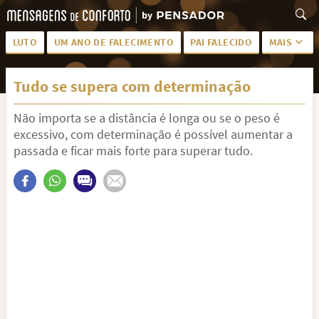
LUTO
UM ANO DE FALECIMENTO
PAI FALECIDO
MAIS
LUTO PARA AMIGA
PALAVRAS
Tudo se supera com determinação
SAUDADES DA MÃE
PÊSAMES
Não importa se a distância é longa ou se o peso é
PÊSAMES PARA AMIGA
DESCANSE EM PAZ
excessivo, com determinação é possível aumentar a
MEUS SENTIMENTOS
PÊSAMES PARA AMIGO
passada e ficar mais forte para superar tudo.
FRASES DE LUTO PARA AMIGO
FIM DE NAMORO
TODAS AS CATEGORIAS