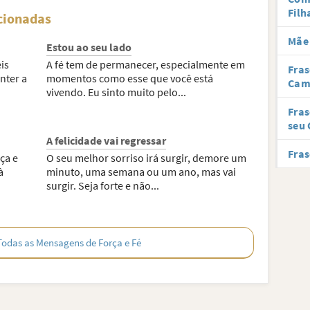
Filh
cionadas
Mãe 
Estou ao seu lado
is
A fé tem de permanecer, especialmente em
Fras
nter a
momentos como esse que você está
Cam
vivendo. Eu sinto muito pelo...
Fras
seu 
A felicidade vai regressar
Fras
ça e
O seu melhor sorriso irá surgir, demore um
à
minuto, uma semana ou um ano, mas vai
surgir. Seja forte e não...
Todas as Mensagens de Força e Fé