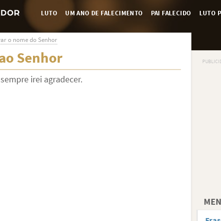
LUTO
UM ANO DE FALECIMENTO
PAI FALECIDO
LUTO P
evar o nome do Senhor
ao Senhor
sempre irei agradecer.
MEN
Fras