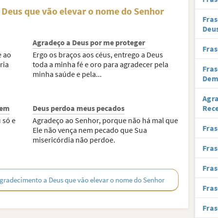
 Deus que vão elevar o nome do Senhor
Fras
Deu
Agradeço a Deus por me proteger
Fras
e ao
Ergo os braços aos céus, entrego a Deus
ria
toda a minha fé e oro para agradecer pela
Fras
minha saúde e pela...
Dem
Agra
bem
Deus perdoa meus pecados
Rec
 só e
Agradeço ao Senhor, porque não há mal que
Fras
Ele não vença nem pecado que Sua
misericórdia não perdoe.
Fras
Fras
 agradecimento a Deus que vão elevar o nome do Senhor
Fras
Fras