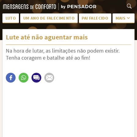
LUTO
UM ANO DE FALECIMENTO
PAI FALECIDO
MAIS
LUTO PARA AMIGA
PALAVRAS
Lute até não aguentar mais
SAUDADES DA MÃE
PÊSAMES
Na hora de lutar, as limitações não podem existir.
PÊSAMES PARA AMIGA
DESCANSE EM PAZ
Tenha coragem e batalhe até ao fim!
MEUS SENTIMENTOS
PÊSAMES PARA AMIGO
FRASES DE LUTO PARA AMIGO
FIM DE NAMORO
TODAS AS CATEGORIAS