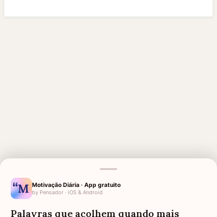
Motivação Diária · App gratuito
MENSAGENS RELACIONADAS
by Pensador · iOS & Android
FRASES DE SUPERAÇÃO
FRASES DE ESPERANÇA
Palavras que acolhem quando mais