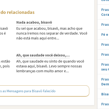
Fras
ido relacionadas
Cor
Nada acabou, bisavô
Fras
isavô
Eu sei que acabou, bisavô, mas acho que
os é
nunca iremos nos separar de verdade. Você
Fé e
não está mais aqui entre...
Fras
Fras
Ah, que saudade você deixou,...
 estão
Ah, que saudade eu sinto de quando você
Fras
e, pois
estava aqui, bisavô. Levo sempre nossas
seu 
lembranças com muito amor e...
Fras
Dem
s as Mensagens para Bisavô Falecido
Bisa
Fras