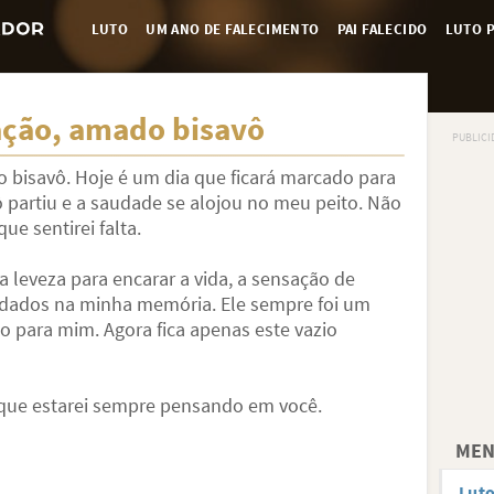
LUTO
UM ANO DE FALECIMENTO
PAI FALECIDO
LUTO P
ação, amado bisavô
 bisavô. Hoje é um dia que ficará marcado para
 partiu e a saudade se alojou no meu peito. Não
e sentirei falta.
 a leveza para encarar a vida, a sensação de
rdados na minha memória. Ele sempre foi um
ara mim. Agora fica apenas este vazio
 que estarei sempre pensando em você.
MEN
Luto