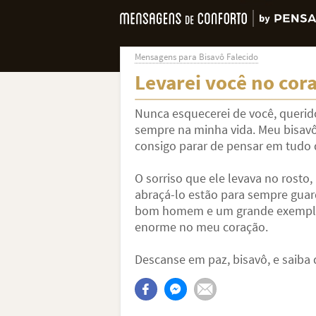
Mensagens para Bisavô Falecido
Levarei você no cor
Nunca esquecerei de você, querido
sempre na minha vida. Meu bisavô
consigo parar de pensar em tudo qu
O sorriso que ele levava no rosto,
abraçá-lo estão para sempre gua
bom homem e um grande exemplo p
enorme no meu coração.
Descanse em paz, bisavô, e saiba