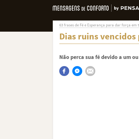
63 frases de Fé e Esperança para dar força em
Dias ruins vencidos 
Não perca sua fé devido a um ou 