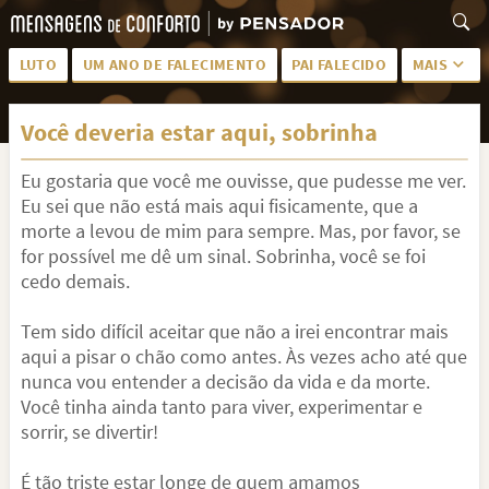
LUTO
UM ANO DE FALECIMENTO
PAI FALECIDO
MAIS
LUTO PARA AMIGA
PALAVRAS
Você deveria estar aqui, sobrinha
SAUDADES DA MÃE
PÊSAMES
Eu gostaria que você me ouvisse, que pudesse me ver.
PÊSAMES PARA AMIGA
DESCANSE EM PAZ
Eu sei que não está mais aqui fisicamente, que a
MEUS SENTIMENTOS
PÊSAMES PARA AMIGO
morte a levou de mim para sempre. Mas, por favor, se
for possível me dê um sinal. Sobrinha, você se foi
FRASES DE LUTO PARA AMIGO
FIM DE NAMORO
cedo demais.
TODAS AS CATEGORIAS
Tem sido difícil aceitar que não a irei encontrar mais
aqui a pisar o chão como antes. Às vezes acho até que
nunca vou entender a decisão da vida e da morte.
Você tinha ainda tanto para viver, experimentar e
sorrir, se divertir!
É tão triste estar longe de quem amamos