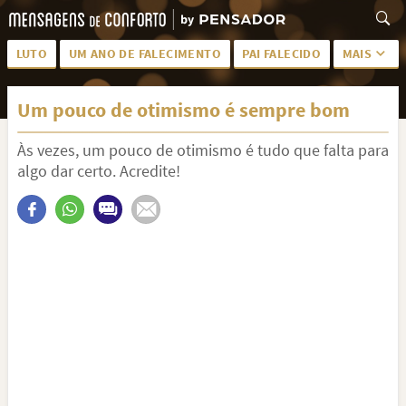
LUTO
UM ANO DE FALECIMENTO
PAI FALECIDO
MAIS
LUTO PARA AMIGA
PALAVRAS
Um pouco de otimismo é sempre bom
SAUDADES DA MÃE
PÊSAMES
Às vezes, um pouco de otimismo é tudo que falta para
PÊSAMES PARA AMIGA
DESCANSE EM PAZ
algo dar certo. Acredite!
MEUS SENTIMENTOS
PÊSAMES PARA AMIGO
FRASES DE LUTO PARA AMIGO
FIM DE NAMORO
TODAS AS CATEGORIAS