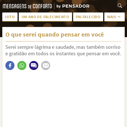
LUTO
UM ANO DE FALECIMENTO
PAI FALECIDO
MAIS
LUTO PARA AMIGA
PALAVRAS
O que serei quando pensar em você
SAUDADES DA MÃE
PÊSAMES
Serei sempre lágrima e saudade, mas também sorriso
PÊSAMES PARA AMIGA
DESCANSE EM PAZ
e gratidão em todos os instantes que pensar em você.
MEUS SENTIMENTOS
PÊSAMES PARA AMIGO
FRASES DE LUTO PARA AMIGO
FIM DE NAMORO
TODAS AS CATEGORIAS