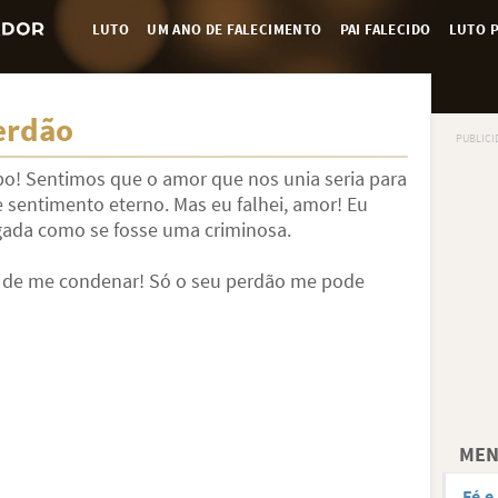
LUTO
UM ANO DE FALECIMENTO
PAI FALECIDO
LUTO P
erdão
o! Sentimos que o amor que nos unia seria para
 sentimento eterno. Mas eu falhei, amor! Eu
gada como se fosse uma criminosa.
r de me condenar! Só o seu perdão me pode
MEN
Fé e