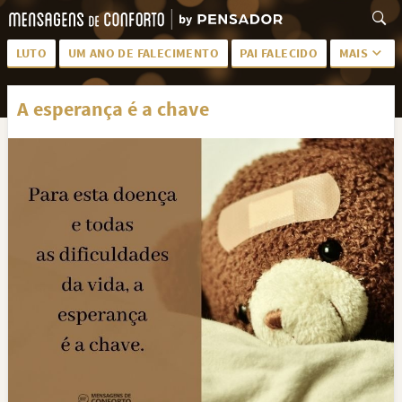
LUTO
UM ANO DE FALECIMENTO
PAI FALECIDO
MAIS
LUTO PARA AMIGA
PALAVRAS
A esperança é a chave
SAUDADES DA MÃE
PÊSAMES
PÊSAMES PARA AMIGA
DESCANSE EM PAZ
MEUS SENTIMENTOS
PÊSAMES PARA AMIGO
FRASES DE LUTO PARA AMIGO
FIM DE NAMORO
TODAS AS CATEGORIAS