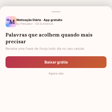
Motivação Diária · App gratuito
by Pensador · iOS & Android
Palavras que acolhem quando mais
precisar
MENSAGENS RELACIONADAS
Receba uma frase de força todo dia no seu celular.
VERSÍCULOS DE CONFORTO E
ESPERANÇA
FORÇA
Baixar grátis
FÉ E ESPERANÇA
FRASES DE ESPERANÇA
Agora não
FRASES DE FÉ E ESPERANÇA
© 2014-2026 Mensagens de Conforto,